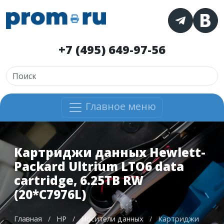
+7 (495) 649-97-56
Главное меню
Картриджи данных Hewlett-
Packard Ultrium LTO6 data
cartridge, 6.25TB RW
(20*C7976L)
Главная
/
HP
/
Носители данных
/
Картриджи