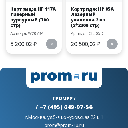
Картридж HP 117A
Картридж HP 05A
лазерный
лазерный
пурпурный (700
упаковка 2шт
стр)
(2*2300 стр)
Артикул: W2073A
Артикул: CE505D
5 200,02
₽
20 500,02
₽
✕
✕
ПРОМРУ /
/ +7 (495) 649-97-56
г.Москва, ул.5-я кожуховская 22 к 1
prom@prom-ru.ru