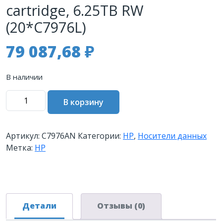
cartridge, 6.25TB RW
(20*C7976L)
79 087,68
₽
В наличии
Количество
В корзину
товара
Картриджи
данных
Артикул:
C7976AN
Категории:
HP
,
Носители данных
Hewlett-
Метка:
HP
Packard
Ultrium
LTO6
data
cartridge,
Детали
Отзывы (0)
6.25TB