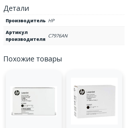
RW
Детали
(20*C7976L)
Производитель
HP
Артикул
C7976AN
производителя
Похожие товары