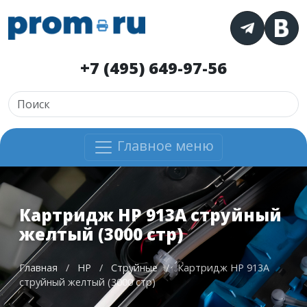
+7 (495) 649-97-56
Главное меню
Картридж HP 913A струйный
желтый (3000 стр)
Главная
/
HP
/
Струйные
/
Картридж HP 913A
струйный желтый (3000 стр)