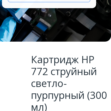
Картридж HP
772 струйный
светло-
пурпурный (300
мл)