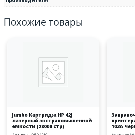
производителя
Похожие товары
Jumbo Картридж HP 42J
Заправо
лазерный экстраповышенной
принтера
емкости (28000 стр)
103A черн
Артикул: Q5942JC
Артикул: W