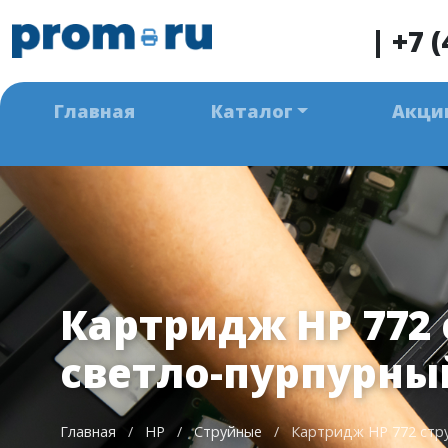
|
+7 (
Главная
Каталог
Акци
Картридж HP 772
светло-пурпурный
Главная
/
HP
/
Струйные
/
Картридж HP 772 стру