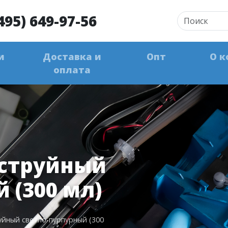
495) 649-97-56
и
Доставка и
Опт
О к
оплата
 струйный
 (300 мл)
йный светло-пурпурный (300