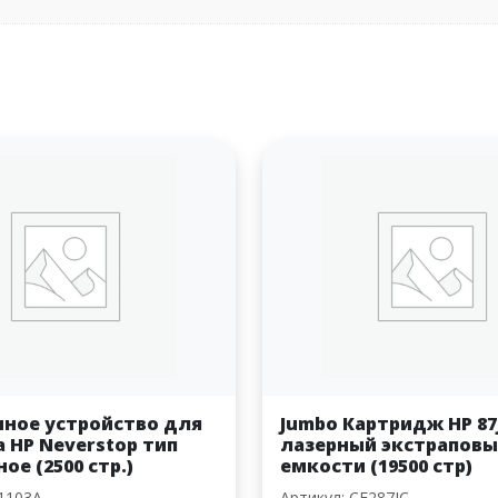
чное устройство для
Jumbo Картридж HP 87
 HP Neverstop тип
лазерный экстрапов
ое (2500 стр.)
емкости (19500 стр)
1103A
Артикул: CF287JC