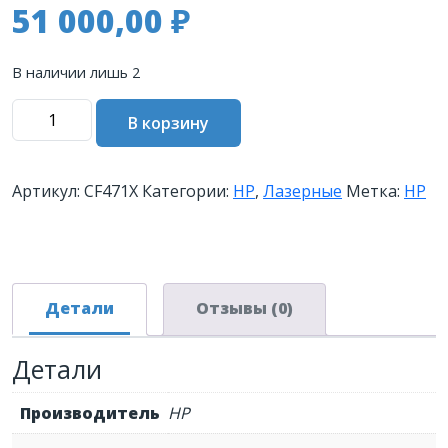
51 000,00
₽
В наличии лишь 2
Количество
В корзину
товара
Картридж
HP
Артикул:
CF471X
Категории:
HP
,
Лазерные
Метка:
HP
657X
лазерный
голубой
увеличенной
емкости
Детали
Отзывы (0)
(23000
стр)
Детали
Производитель
HP