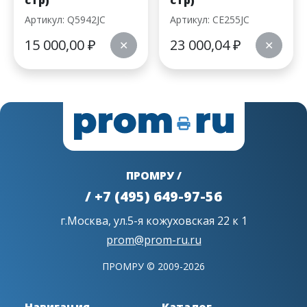
стр)
стр)
Артикул: Q5942JC
Артикул: CE255JC
15 000,00
₽
23 000,04
₽
✕
✕
ПРОМРУ /
/ +7 (495) 649-97-56
г.Москва, ул.5-я кожуховская 22 к 1
prom@prom-ru.ru
ПРОМРУ © 2009-2026