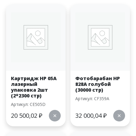
Картридж HP 05A
Фотобарабан HP
лазерный
828A голубой
упаковка 2шт
(30000 стр)
(2*2300 стр)
Артикул: CF359A
Артикул: CE505D
20 500,02
₽
32 000,04
₽
✕
✕