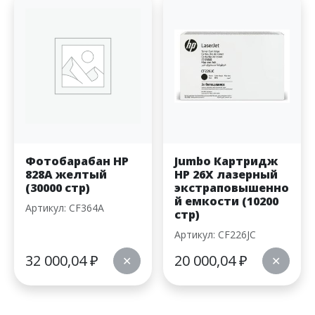
Фотобарабан HP
Jumbo Картридж
828A желтый
HP 26X лазерный
(30000 стр)
экстраповышенно
й емкости (10200
Артикул: CF364A
стр)
Артикул: CF226JC
32 000,04
₽
20 000,04
₽
✕
✕