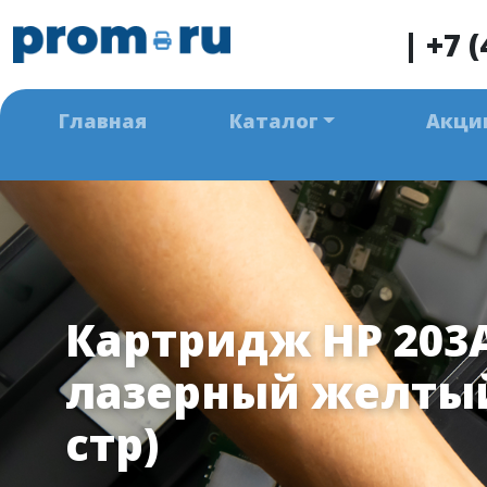
|
+7 (
Главная
Каталог
Акци
Картридж HP 203
лазерный желтый
стр)