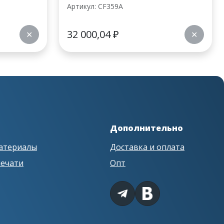
Артикул: CF359A
32 000,04
₽
✕
✕
Дополнительно
атериалы
Доставка и оплата
печати
Опт