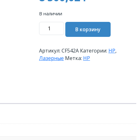
В наличии
Количество
В корзину
товара
Картридж
HP
Артикул:
CF542A
Категории:
HP
,
203A
Лазерные
Метка:
HP
лазерный
желтый
(1300
стр)