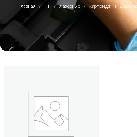
Главная
/
HP
/
Лазерные
/
Картридж HP 203A лаз