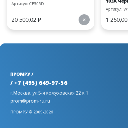
103A черн
Артикул: CE505D
Артикул: W
20 500,02
₽
1 260,0
✕
ПРОМРУ /
/ +7 (495) 649-97-56
г.Москва, ул.5-я кожуховская 22 к 1
prom@prom-ru.ru
ПРОМРУ © 2009-2026