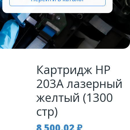
Картридж HP
203A лазерный
желтый (1300
стр)
8 500,02
₽