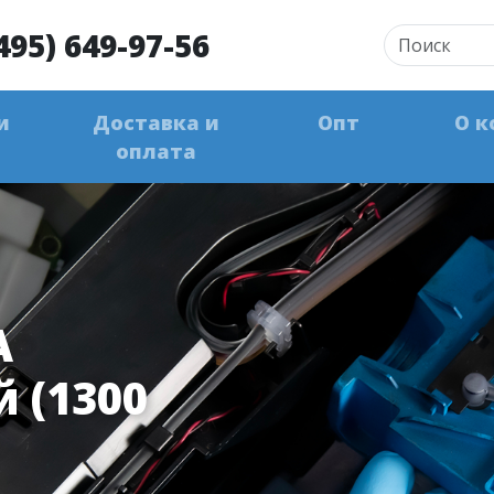
495) 649-97-56
и
Доставка и
Опт
О к
оплата
A
 (1300