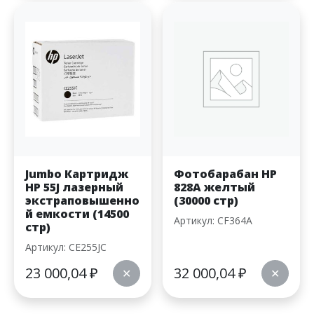
Jumbo Картридж
Фотобарабан HP
HP 55J лазерный
828A желтый
экстраповышенно
(30000 стр)
й емкости (14500
Артикул: CF364A
стр)
Артикул: CE255JC
23 000,04
₽
32 000,04
₽
✕
✕