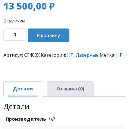
13 500,00
₽
В наличии
Количество
В корзину
товара
Картридж
HP
Артикул:
CF403X
Категории:
HP
,
Лазерные
Метка:
HP
201X
лазерный
пурпурный
увеличенной
емкости
Детали
Отзывы (0)
(2300
стр)
Детали
Производитель
HP