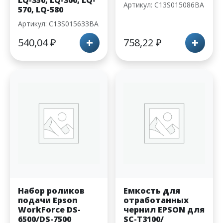
LQ-350, LQ-300, LQ-
Артикул: C13S015086BA
570, LQ-580
Артикул: C13S015633BA
+
+
540,04
₽
758,22
₽
Набор роликов
Емкость для
подачи Epson
отработанных
WorkForce DS-
чернил EPSON для
6500/DS-7500
SC-T3100/