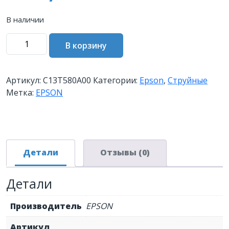
В наличии
Количество
В корзину
товара
Картридж
EPSON
Артикул:
C13T580A00
Категории:
Epson
,
Струйные
T580A
Метка:
EPSON
пурпурный
для
Stylus
Pro
3880
Детали
Отзывы (0)
Детали
Производитель
EPSON
Артикул