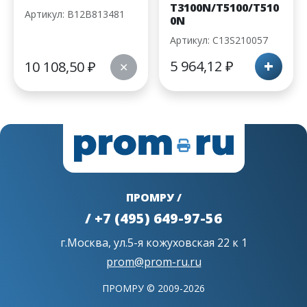
T3100N/T5100/T510
Артикул: B12B813481
0N
Артикул: C13S210057
+
5 964,12
₽
10 108,50
₽
✕
ПРОМРУ /
/ +7 (495) 649-97-56
г.Москва, ул.5-я кожуховская 22 к 1
prom@prom-ru.ru
ПРОМРУ © 2009-2026