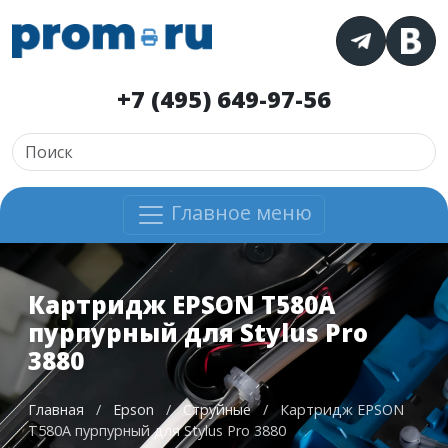
+7 (495) 649-97-56
Главное меню
Картридж EPSON T580A
пурпурный для Stylus Pro
3880
Главная
/
Epson
/
Струйные
/
Картридж EPSON
T580A пурпурный для Stylus Pro 3880