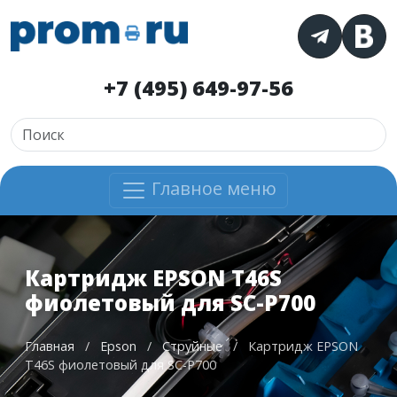
+7 (495) 649-97-56
Главное меню
Картридж EPSON T46S
фиолетовый для SC-P700
Главная
/
Epson
/
Струйные
/
Картридж EPSON
T46S фиолетовый для SC-P700