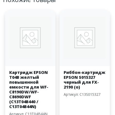
Картридж EPSON
Риббон-картридж
T04B желтый
EPSON S015327
повышенной
черный для FX-
емкости для WF-
2190 (o)
C8190DW/WF-
Артикул: C13S015327
C8690DWF
(C13T04B440 /
C13T04B44N)
Артикул: C13T04B44N