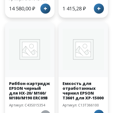
+
+
14 580,00
₽
1 415,28
₽
Риббон-картридж
Емкость для
EPSON черный
отработанных
для HX-20/ M160/
чернил EPSON
M180/M190 ERC09B
T3661 для XP-15000
Артикул: C43S015354
Артикул: C13T366100