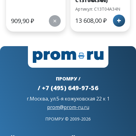
C13T04A34N)
Артикул: C13T04A34N
+
13 608,00
₽
909,90
₽
✕
ПРОМРУ /
/ +7 (495) 649-97-56
г.Москва, ул.5-я кожуховская 22 к 1
prom@prom-ru.ru
ПРОМРУ © 2009-2026