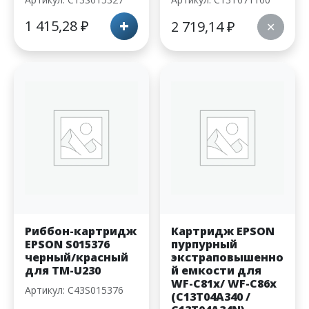
+
1 415,28
₽
2 719,14
₽
✕
Риббон-картридж
Картридж EPSON
EPSON S015376
пурпурный
черный/красный
экстраповышенно
для TM-U230
й емкости для
WF-C81x/ WF-C86x
Артикул: C43S015376
(C13T04A340 /