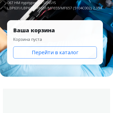
067 HM пурпурный i-SENSYS
LBP631/LBP633/MF651/MF655/MF657 (5104C002) 2,35K
Ваша корзина
Корзина пуста
Перейти в каталог