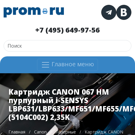
+7 (495) 649-97-56
Главное меню
Картридж CANON 067 HM
пурпурный i-SENSYS
LBP631/LBP633/MF651/MF655/MF
(5104C002) 2,35K
Главная
/
Canon
/
Лазерные
/
Картридж CANON