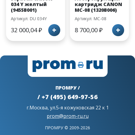
034 Y желтый
картридж CANON
(9455B001)
MC-08 (1320B006)
Артикул: DU 034Y
Артикул: MC-08
+
+
32 000,04
₽
8 700,00
₽
ПРОМРУ /
/ +7 (495) 649-97-56
г.Москва, ул.5-я кожуховская 22 к 1
prom@prom-ru.ru
ПРОМРУ © 2009-2026