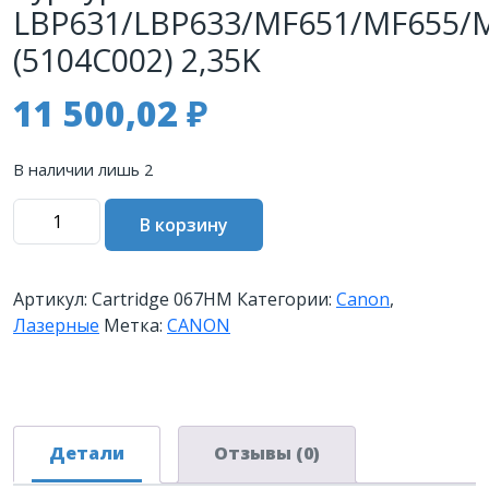
LBP631/LBP633/MF651/MF655/
(5104C002) 2,35K
11 500,02
₽
В наличии лишь 2
Количество
В корзину
товара
Картридж
CANON
Артикул:
Cartridge 067HM
Категории:
Canon
,
067
Лазерные
Метка:
CANON
HM
пурпурный
i-
SENSYS
LBP631/LBP633/MF651/MF655/MF657
Детали
Отзывы (0)
(5104C002)