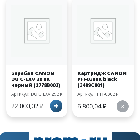
Барабан CANON
Картридж CANON
DU C-EXV 29 BK
PFI-030BK black
черный (2778B003)
(3489C001)
Артикул: DU C-EXV 29BK
Артикул: PFI-030BK
+
22 000,02
₽
6 800,04
₽
✕