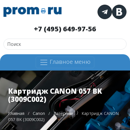
+7 (495) 649-97-56
Главное меню
Картридж CANON 057 BK
(3009C002)
Главная
/
Canon
/
Лазерные
/
Картридж CANON
057 BK (3009C002)