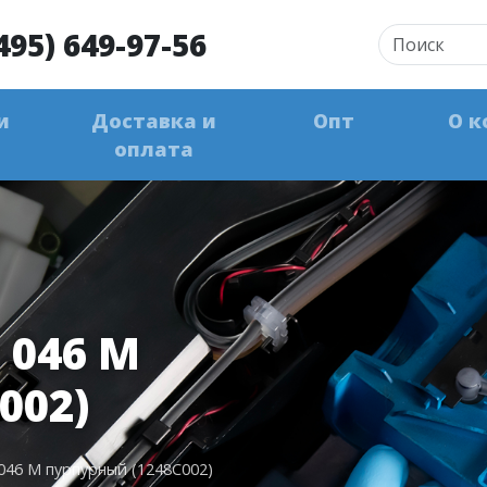
495) 649-97-56
и
Доставка и
Опт
О к
оплата
046 M
002)
46 M пурпурный (1248C002)