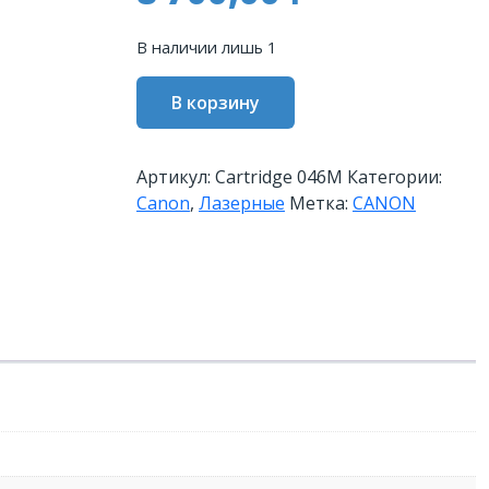
В наличии лишь 1
Количество
В корзину
товара
Картридж
CANON
Артикул:
Cartridge 046M
Категории:
046
Canon
,
Лазерные
Метка:
CANON
M
пурпурный
(1248C002)