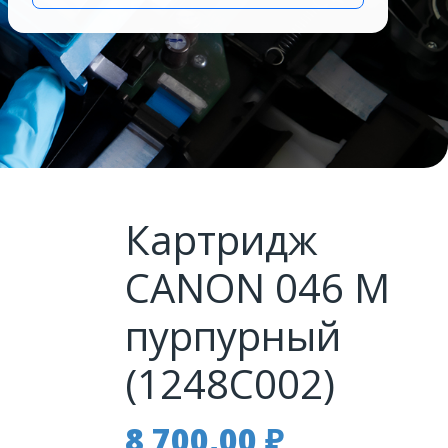
Картридж
CANON 046 M
пурпурный
(1248C002)
8 700,00
₽