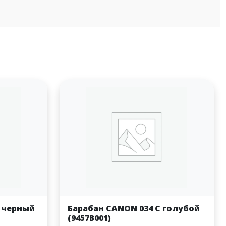
K черный
Барабан CANON 034 C голубой
(9457B001)