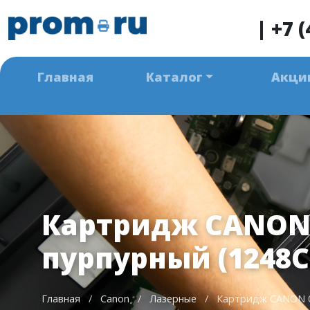
|
+7 (
Главная
Каталог
Акци
Картридж CANON 
пурпурный (1248C
Главная
/
Canon
/
Лазерные
/
Картридж CANON 0