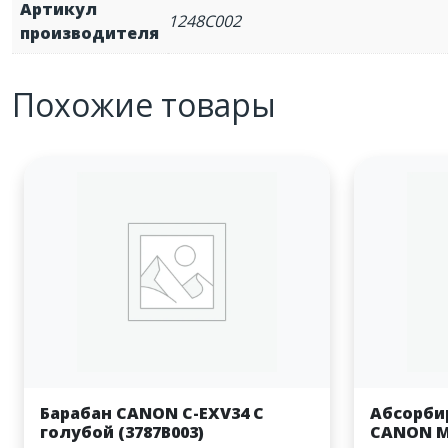
Артикул
1248C002
производителя
Похожие товары
Барабан CANON С-EXV34 C
Абсорби
голубой (3787B003)
CANON MC