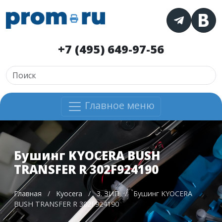
+7 (495) 649-97-56
Главное меню
Бушинг KYOCERA BUSH
TRANSFER R 302F924190
Главная
/
Kyocera
/
3. ЗИП
/
Бушинг KYOCERA
BUSH TRANSFER R 302F924190