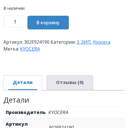
В наличии
Количество
В корзину
товара
Бушинг
KYOCERA
Артикул:
302F924190
Категории:
3. ЗИП
,
Kyocera
BUSH
Метка:
KYOCERA
TRANSFER
R
302F924190
Детали
Отзывы (0)
Детали
Производитель
KYOCERA
Артикул
302F924190