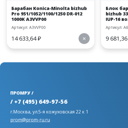
Барабан Konica-Minolta bizhub
Блок бар
Pro 951/1052/1100/1250 DR-012
bizhub 3
1000K A3VVP00
IUP-16 в
Артикул: A3VVP00
Артикул: A
14 633,64
₽
9 681,3
✕
ПРОМРУ /
/ +7 (495) 649-97-56
г.Москва, ул.5-я кожуховская 22 к 1
prom@prom-ru.ru