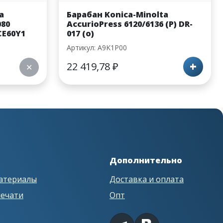
a
Барабан Konica-Minolta
080
AccurioPress 6120/6136 (P) DR-
CE60Y1
017 (о)
Артикул: A9K1P00
+
22 419,78
₽
✕
Дополнительно
атериалы
Доставка и оплата
печати
Опт