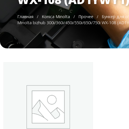
Главная
/
Konica Minolta
/
Прочее
/
Бункер для о
Minolta bizhub 300i/360i/450i/550i/650i/750i WX-108 (AD1