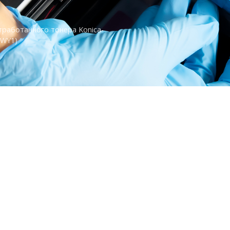
тработанного тонера Konica-
YWY1)