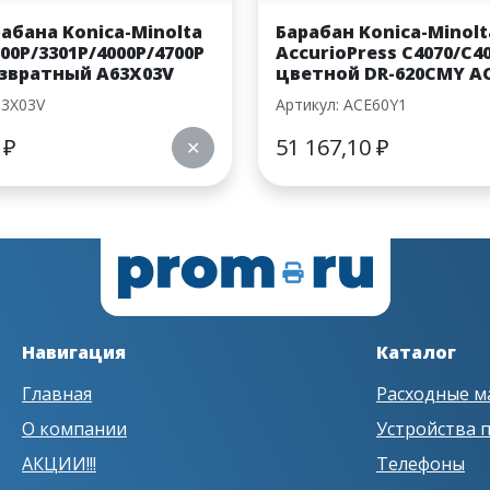
абана Konica-Minolta
Барабан Konica-Minolt
300P/3301P/4000P/4700P
AccurioPress C4070/C4
озвратный A63X03V
цветной DR-620CMY A
63X03V
Артикул: ACE60Y1
6
₽
51 167,10
₽
✕
Навигация
Каталог
Главная
Расходные м
О компании
Устройства 
АКЦИИ!!!
Телефоны