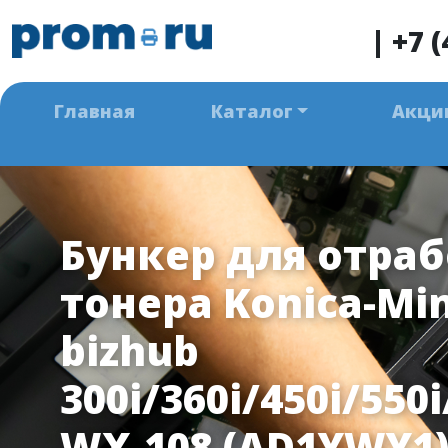
|
+7 (
Главная
Каталог
Акци
Бункер для отра
тонера Konica-Min
bizhub
300i/360i/450i/550i
WX-108 (AD1YWY1