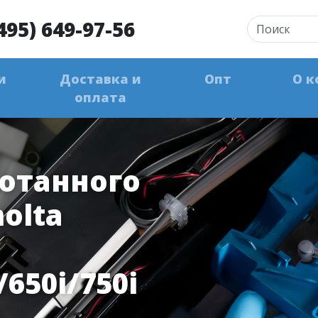
495) 649-97-56
и
Доставка и
Опт
О к
оплата
ботанного
olta
/650i/750i
)