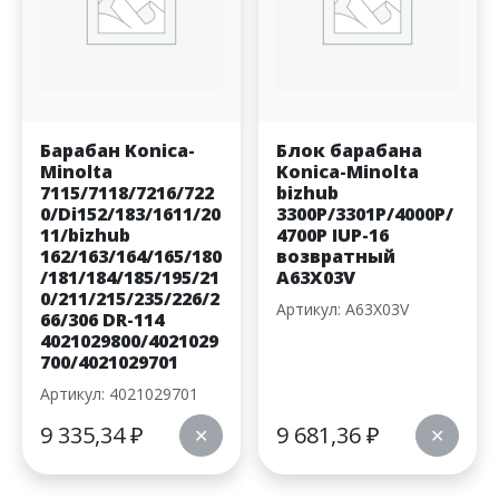
Барабан Konica-
Блок барабана
Minolta
Konica-Minolta
7115/7118/7216/722
bizhub
0/Di152/183/1611/20
3300P/3301P/4000P/
11/bizhub
4700P IUP-16
162/163/164/165/180
возвратный
/181/184/185/195/21
A63X03V
0/211/215/235/226/2
Артикул: A63X03V
66/306 DR-114
4021029800/4021029
700/4021029701
Артикул: 4021029701
9 335,34
₽
9 681,36
₽
✕
✕