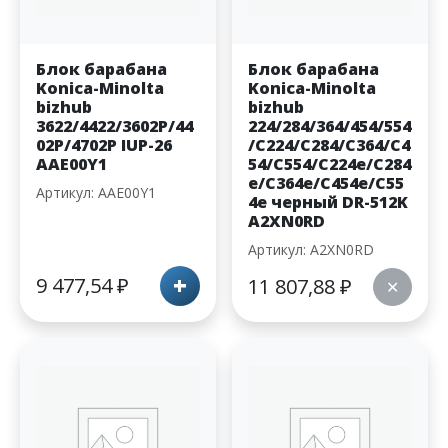
Блок барабана
Блок барабана
Konica-Minolta
Konica-Minolta
bizhub
bizhub
3622/4422/3602P/44
224/284/364/454/554
02P/4702P IUP-26
/C224/C284/C364/C4
AAE00Y1
54/C554/C224e/C284
e/C364e/C454e/C55
Артикул: AAE00Y1
4e черный DR-512K
A2XN0RD
Артикул: A2XN0RD
+
9 477,54
₽
11 807,88
₽
✕