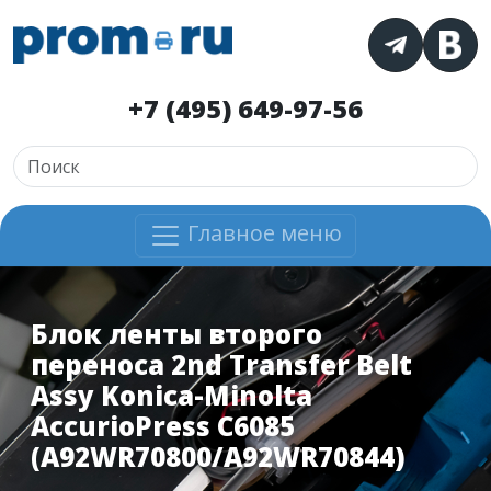
+7 (495) 649-97-56
Главное меню
Блок ленты второго
переноса 2nd Transfer Belt
Assy Konica-Minolta
AccurioPress C6085
(A92WR70800/A92WR70844)