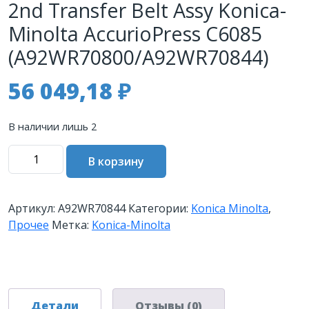
2nd Transfer Belt Assy Konica-
Minolta AccurioPress C6085
(A92WR70800/A92WR70844)
56 049,18
₽
В наличии лишь 2
Количество
В корзину
товара
Блок
ленты
Артикул:
A92WR70844
Категории:
Konica Minolta
,
второго
Прочее
Метка:
Konica-Minolta
переноса
2nd
Transfer
Belt
Assy
Детали
Отзывы (0)