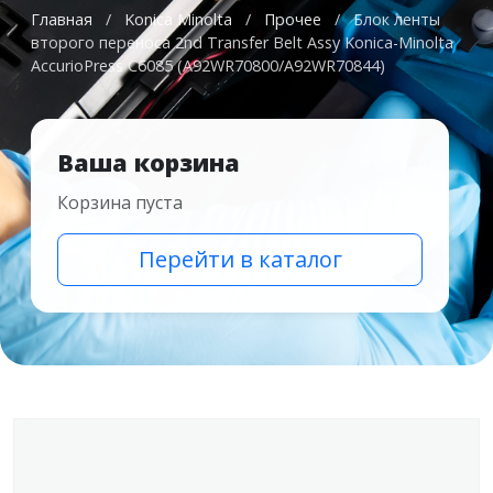
Главная
/
Konica Minolta
/
Прочее
/
Блок ленты
второго переноса 2nd Transfer Belt Assy Konica-Minolta
AccurioPress C6085 (A92WR70800/A92WR70844)
Ваша корзина
Корзина пуста
Перейти в каталог