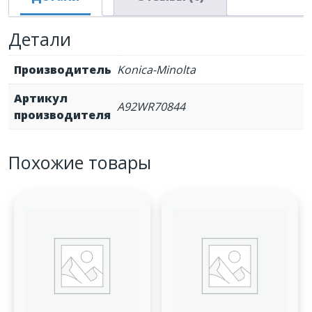
Konica-
Minolta
Детали
AccurioPress
C6085
Производитель
Konica-Minolta
(A92WR70800/A92WR70844)
Артикул
A92WR70844
производителя
Похожие товары