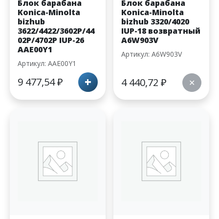
Блок барабана
Блок барабана
Konica-Minolta
Konica-Minolta
bizhub
bizhub 3320/4020
3622/4422/3602P/44
IUP-18 возвратный
02P/4702P IUP-26
A6W903V
AAE00Y1
Артикул: A6W903V
Артикул: AAE00Y1
+
9 477,54
₽
4 440,72
₽
✕