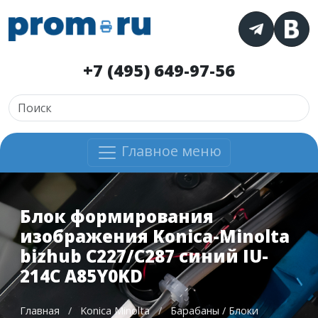
+7 (495) 649-97-56
Главное меню
Блок формирования
изображения Konica-Minolta
bizhub C227/C287 синий IU-
214C A85Y0KD
Главная
/
Konica Minolta
/
Барабаны / Блоки