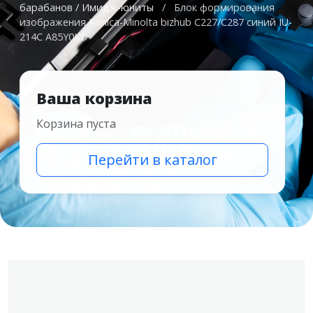
барабанов / Имидж-юниты
/
Блок формирования
изображения Konica-Minolta bizhub C227/C287 синий IU-
214C A85Y0KD
Ваша корзина
Корзина пуста
Перейти в каталог