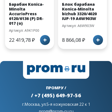
Барабан Konica-
Блок барабана
Minolta
Konica-Minolta
AccurioPress
bizhub 3320/4020
6120/6136 (P) DR-
IUP-19 A6W903W
017 (о)
Артикул: A6W903W
Артикул: A9K1P00
+
+
22 419,78
₽
8 866,08
₽
ПРОМРУ /
/ +7 (495) 649-97-56
г.Москва, ул.5-я кожуховская 22 к 1
prom@prom-ru.ru