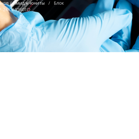
анов / Имидж-юниты
/
Блок
UP-24K A95X01D