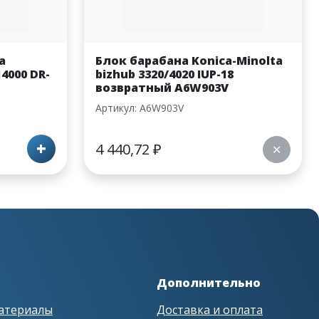
a
Блок барабана Konica-Minolta
4000 DR-
bizhub 3320/4020 IUP-18
возвратный A6W903V
Артикул: A6W903V
+
4 440,72
₽
✕
Дополнительно
атериалы
Доставка и оплата