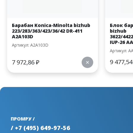
Барабан Konica-Minolta bizhub
Блок бар
223/283/363/423/36/42 DR-411
bizhub
A2A103D
3622/442
IUP-26 A
Артикул: A2A103D
Артикул: A
9 477,5
7 972,86
₽
✕
ПРОМРУ /
/ +7 (495) 649-97-56