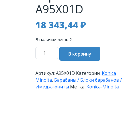
A95X01D
18 343,44
₽
В наличии лишь 2
Количество
В корзину
товара
Блок
барабана
Артикул:
A95X01D
Категории:
Konica
Konica-
Minolta
,
Барабаны / Блоки барабанов /
Minolta
Имидж-юниты
Метка:
Konica-Minolta
bizhub
C3351/C3851
черный
IUP-
24K
A95X01D