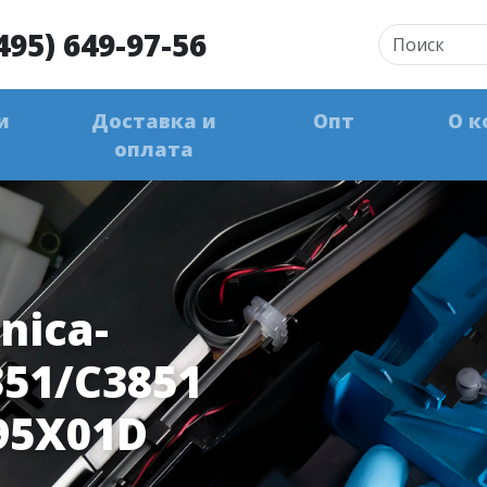
495) 649-97-56
и
Доставка и
Опт
О к
оплата
nica-
351/C3851
95X01D