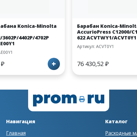
абана Konica-Minolta
Барабан Konica-Minolt
AccurioPress C12000/C1
2/3602P/4402P/4702P
622 ACVTWY1/ACVT0Y1
AE00Y1
Артикул: ACVT0Y1
AE00Y1
+
4
₽
76 430,52
₽
Навигация
Каталог
Главная
Расходные м