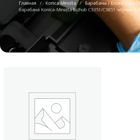
Главная
/
Konica Minolta
/
Барабаны / Блоки бараб
барабана Konica-Minolta bizhub C3351/C3851 черный I