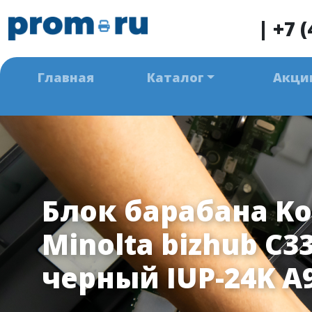
|
+7 (
Главная
Каталог
Акци
Блок барабана Ko
Minolta bizhub C3
черный IUP-24K A