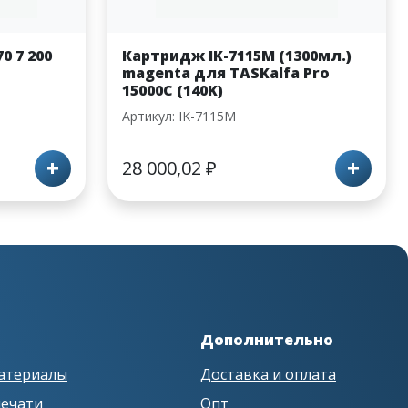
0 7 200
Картридж IK-7115M (1300мл.)
magenta для TASKalfa Pro
15000C (140K)
Артикул: IK-7115M
+
+
28 000,02
₽
Дополнительно
атериалы
Доставка и оплата
печати
Опт