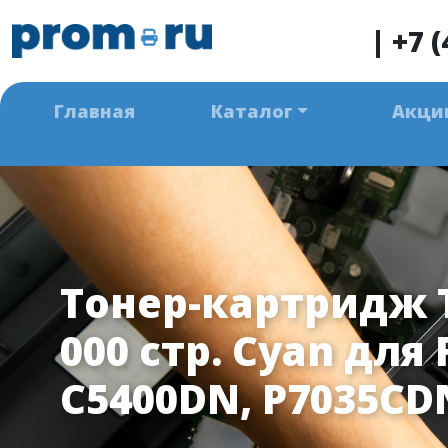
|
+7 (
Главная
Каталог
Акци
Тонер-картридж T
000 стр. Cyan для 
C5400DN, P7035CD