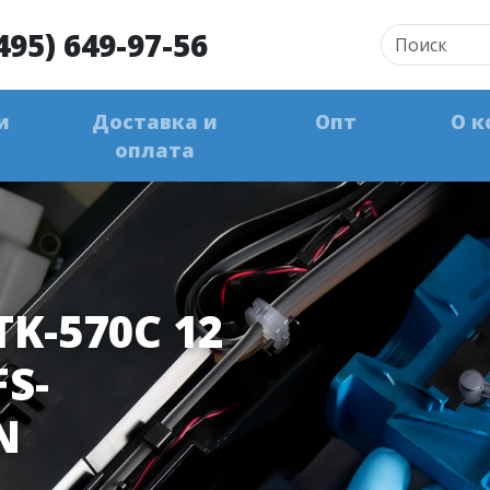
495) 649-97-56
и
Доставка и
Опт
О к
оплата
K-570C 12
FS-
N