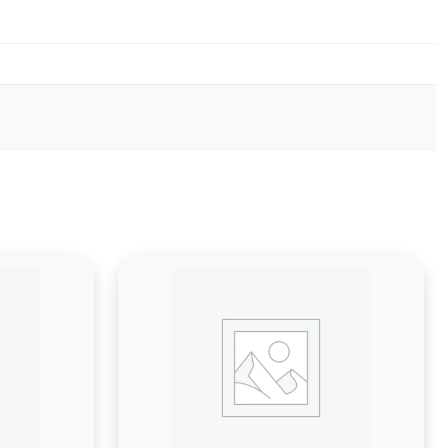
C5400DN,
P7035CDN