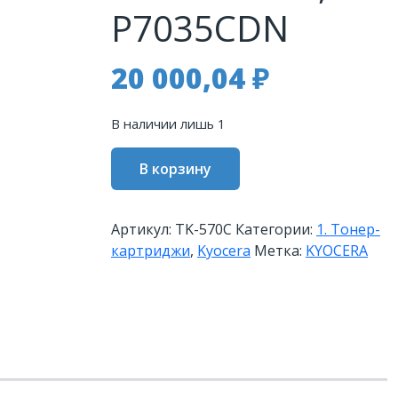
P7035CDN
20 000,04
₽
В наличии лишь 1
Количество
В корзину
товара
Тонер-
картридж
Артикул:
TK-570C
Категории:
1. Тонер-
TK-
картриджи
,
Kyocera
Метка:
KYOCERA
570C
12
000
стр.
Cyan
для
FS-