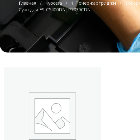
Главная
/
Kyocera
/
1. Тонер-картриджи
/
Тонер-
Cyan для FS-C5400DN, P7035CDN