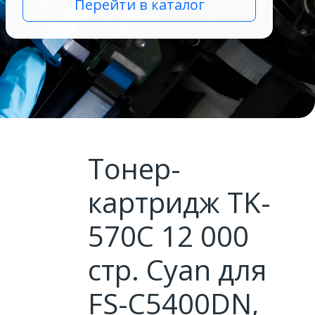
Перейти в каталог
Тонер-
картридж TK-
570C 12 000
стр. Cyan для
FS-C5400DN,