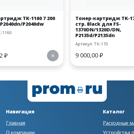
ртридж TK-1160 7 200
Тонер-картридж TK-17
 P2040dn/P2040dw
стр. Black для FS-
1370DN/1320D/DN,
K-1160
P2135d/P2135dn
Артикул: TK-170
9 000,00
₽
02
₽
✕
Навигация
Каталог
Главная
Расходные м
О компании
Устройства 