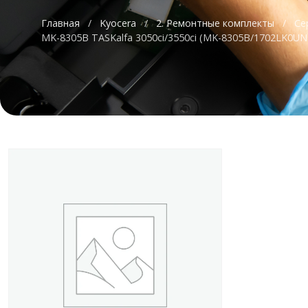
Главная
/
Kyocera
/
2. Ремонтные комплекты
/
Се
MK-8305B TASKalfa 3050ci/3550ci (MK-8305B/1702LK0UN