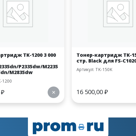
ртридж TK-1200 3 000
Тонер-картридж TK-15
стр. Black для FS-C10
2335dn/P2335dw/M2235
Артикул: TK-150K
5dn/M2835dw
K-1200
16 500,00
₽
4
₽
✕