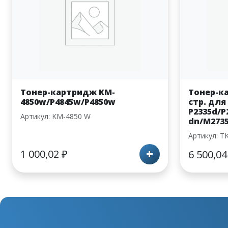
Тонер-картридж KM-
Тонер-ка
4850w/P4845w/P4850w
стр. для
P2335d/P
Артикул: KM-4850 W
dn/M273
Артикул: T
+
1 000,02
₽
6 500,0