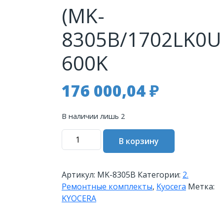
(MK-
8305B/1702LK0U
600K
176 000,04
₽
В наличии лишь 2
Количество
В корзину
товара
Сервисный
комплект
Артикул:
MK-8305B
Категории:
2.
KYOCERA
Ремонтные комплекты
,
Kyocera
Метка:
MK-
KYOCERA
8305B
TASKalfa