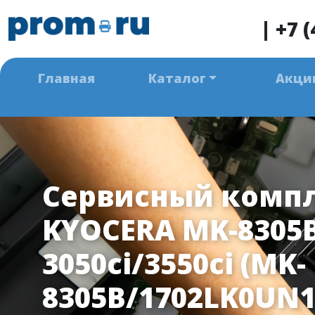
|
+7 (
Главная
Каталог
Акци
Сервисный комп
KYOCERA MK-8305B
3050ci/3550ci (MK-
8305B/1702LK0UN1