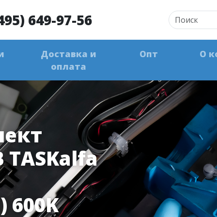
495) 649-97-56
и
Доставка и
Опт
О к
оплата
лект
 TASKalfa
) 600K