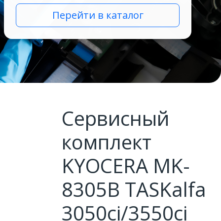
Перейти в каталог
Сервисный
комплект
KYOCERA MK-
8305B TASKalfa
3050ci/3550ci