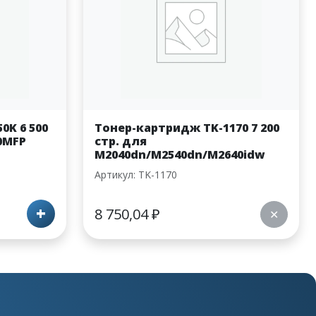
0K 6 500
Тонер-картридж TK-1170 7 200
20MFP
стр. для
M2040dn/M2540dn/M2640idw
Артикул: TK-1170
+
8 750,04
₽
✕