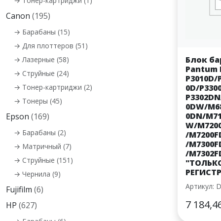
→ Тонер-картриджи (1)
Canon
(195)
→ Барабаны (15)
→ Для плоттеров (51)
Блок ба
→ Лазерные (58)
Pantum 
→ Струйные (24)
P3010D/
→ Тонер-картриджи (2)
0D/P330
P3302DN
→ Тонеры (45)
0DW/M6
0DN/M7
Epson
(169)
W/M720
→ Барабаны (2)
/M7200
/M7300
→ Матричный (7)
/M7302F
→ Струйные (151)
"ТОЛЬКО
РЕГИСТ
→ Чернила (9)
Артикул: 
Fujifilm
(6)
7 184,4
HP
(627)