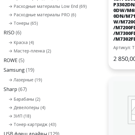
P3302DN
→ Расходные материалы Low End (69)
0DW/M6
→ Расходные материалы PRO (6)
0DN/M7
W/M720
→ Тонеры (65)
/M7200
RISO
(6)
/M7300
/M7302F
→ Краска (4)
Артикул: 
→ Мастер-пленка (2)
2 850,0
ROWE
(5)
Samsung
(19)
→ Лазерные (19)
Sharp
(67)
→ Барабаны (2)
→ Девелоперы (4)
→ ЗИП (18)
→ Тонер-картридж (43)
USB флеш драйвы
(129)