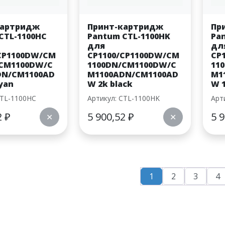
картридж
Принт-картридж
Пр
CTL-1100HC
Pantum CTL-1100HK
Pa
для
дл
CP1100DW/CM
CP1100/CP1100DW/CM
CP
/CM1100DW/C
1100DN/CM1100DW/C
11
DN/CM1100AD
M1100ADN/CM1100AD
M1
yan
W 2k black
W 
CTL-1100HC
Артикул: CTL-1100HK
Арт
2
₽
5 900,52
₽
5 
✕
✕
1
2
3
4