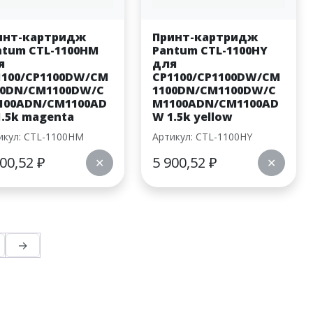
инт-картридж
Принт-картридж
ntum CTL-1100HM
Pantum CTL-1100HY
я
для
1100/CP1100DW/CM
CP1100/CP1100DW/CM
00DN/CM1100DW/C
1100DN/CM1100DW/C
100ADN/CM1100AD
M1100ADN/CM1100AD
1.5k magenta
W 1.5k yellow
икул: CTL-1100HM
Артикул: CTL-1100HY
900,52
₽
5 900,52
₽
✕
✕
→