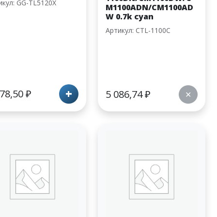
икул: GG-TL5120X
M1100ADN/CM1100AD
W 0.7k cyan
Артикул: CTL-1100C
+
678,50
₽
5 086,74
₽
✕