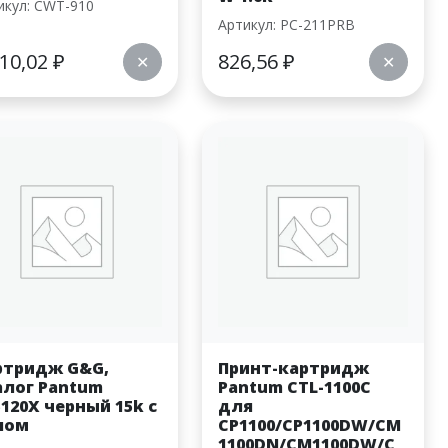
икул: CWT-910
Артикул: PC-211PRB
810,02
₽
826,56
₽
✕
✕
ртридж G&G,
Принт-картридж
алог Pantum
Pantum CTL-1100C
120X черный 15k с
для
пом
CP1100/CP1100DW/CM
1100DN/CM1100DW/C