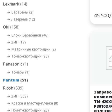
Lexmark
(14)
→ Барабаны (2)
45 500,
→ Лазерные (12)
Oki
(158)
→ Блоки барабанов (46)
→ ЗИП (17)
→ Матричные картриджи (2)
→ Тонер-картриджи (93)
Panasonic
(1)
→ Тонеры (1)
Pantum
(51)
Ricoh
(539)
Заправ
→ ЗИП (368)
компле
TN-420X
→ Краска и Мастер-пленка (8)
P3010D/
→ Принт-картриджи (23)
0D/P330