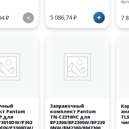
Арт
+
5 086,74
₽
04
₽
7 
✕
очный
Заправочный
Ка
кт Pantum
комплект Pantum
ан
P для
TN-C2310HC для
TL5
P3010DW/P302
BP2300/BP2300W/BP230
чи
0DN/P3300DW/
0NW/BM2300/BM2300