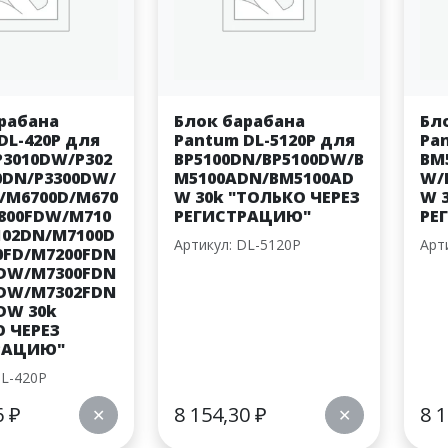
рабана
Блок барабана
Бл
DL-420P для
Pantum DL-5120P для
Pa
P3010DW/P302
BP5100DN/BP5100DW/B
BM
0DN/P3300DW/
M5100ADN/BM5100AD
W/
/M6700D/M670
W 30k "ТОЛЬКО ЧЕРЕЗ
W 
800FDW/M710
РЕГИСТРАЦИЮ"
РЕ
102DN/M7100D
Артикул: DL-5120P
Арт
0FD/M7200FDN
FDW/M7300FDN
FDW/M7302FDN
DW 30k
 ЧЕРЕЗ
РАЦИЮ"
DL-420P
6
₽
8 154,30
₽
8 
✕
✕