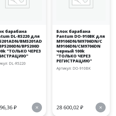
ок барабана
Блок барабана
ntum DL-R5220 для
Pantum DO-910BK для
5201ADN/BM5201AD
M9106DN/M9706DN/C
BP5200DN/BP5200D
M9106DN/CM9706DN
30k "ТОЛЬКО ЧЕРЕЗ
черный 100k
ГИСТРАЦИЮ"
"ТОЛЬКО ЧЕРЕЗ
РЕГИСТРАЦИЮ"
икул: DL-R5220
Артикул: DO-910BK
196,36
₽
28 600,02
₽
✕
✕