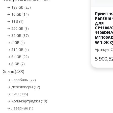
→ 128 GB (25)
Принт-
→ 16 GB (14)
Pantum 
→ 1TB (1)
для
CP1100/
→ 256 GB (8)
1100DN
→ 32 GB (37)
M1100A
W 1.5k c
→ 4 GB (4)
Артикул: 
→ 512 GB (4)
→ 64 GB (29)
5 900,5
→ 8 GB (7)
Xerox
(483)
→ Барабаны (27)
→ Девелоперы (12)
→ ЗИП (305)
→ Копи-картриджи (19)
→ Лазерные (1)