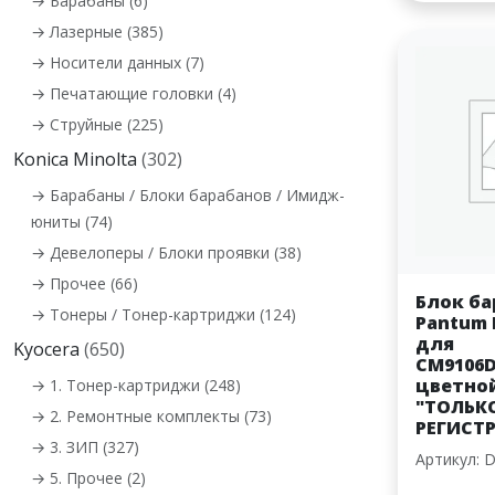
→ Барабаны (6)
→ Лазерные (385)
→ Носители данных (7)
→ Печатающие головки (4)
→ Струйные (225)
Konica Minolta
(302)
→ Барабаны / Блоки барабанов / Имидж-
юниты (74)
→ Девелоперы / Блоки проявки (38)
→ Прочее (66)
Блок ба
→ Тонеры / Тонер-картриджи (124)
Pantum 
для
Kyocera
(650)
CM9106
цветной
→ 1. Тонер-картриджи (248)
"ТОЛЬКО
→ 2. Ремонтные комплекты (73)
РЕГИСТ
→ 3. ЗИП (327)
Артикул: 
→ 5. Прочее (2)