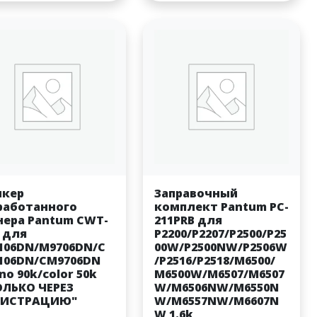
нкер
Заправочный
работанного
комплект Pantum PC-
нера Pantum CWT-
211PRB для
0 для
P2200/P2207/P2500/P25
106DN/M9706DN/C
00W/P2500NW/P2506W
106DN/CM9706DN
/P2516/P2518/M6500/
o 90k/color 50k
M6500W/M6507/M6507
ОЛЬКО ЧЕРЕЗ
W/M6506NW/M6550N
ГИСТРАЦИЮ"
W/M6557NW/M6607N
W 1.6k