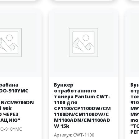
рабана
Бункер
Бу
DO-910YMC
отработанного
от
тонера Pantum CWT-
то
DN/CM9706DN
1100 для
91
 90k
CP1100/CP1100DW/CM
M9
 ЧЕРЕЗ
1100DN/CM1100DW/C
M9
РАЦИЮ"
M1100ADN/CM1100AD
mon
W 15k
"Т
DO-910YMC
РЕ
Артикул: CWT-1100