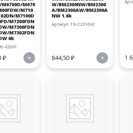
Арт
/M6700D/M670
W/BM2300NW/BM2300
800FDW/M710
A/BM2300AW/BM2300A
102DN/M7100D
NW 1.6k
0FD/M7200FDN
Артикул: TN-C2310HC
FDW/M7300FDN
FDW/M7302FDN
DW 6k
TN-420XP
1 
0
₽
844,50
₽
✕
✕