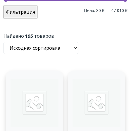
М
М
Цена:
80 ₽
—
47 010 ₽
Фильтрация
ц
ц
Найдено
195
товаров