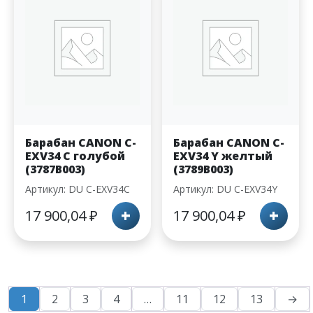
Барабан CANON С-
Барабан CANON С-
EXV34 C голубой
EXV34 Y желтый
(3787B003)
(3789B003)
Артикул: DU С-EXV34C
Артикул: DU С-EXV34Y
+
+
17 900,04
₽
17 900,04
₽
1
2
3
4
…
11
12
13
→