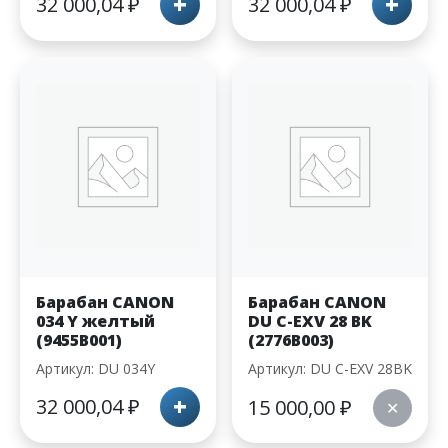
+
+
32 000,04
₽
32 000,04
₽
Барабан CANON
Барабан CANON
034 Y желтый
DU C-EXV 28 BK
(9455B001)
(2776B003)
Артикул: DU 034Y
Артикул: DU C-EXV 28BK
+
32 000,04
₽
15 000,00
₽
✕